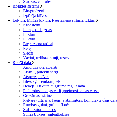
Šļaukas, caurules
Izplūdes sistēma
Blīvgredzeni
Izpūtēja blīves
Lukturi, Miglas lukturi, Pagrieziena signāla lukturi
Kronšteini
Lampiņas ligzdas
Lukturi
Lukturi
Pagrieziena rādītāji
Releji
Slēdži
Vāciņi, uzlikas, rāmji, restes
Ritošā daļa
Amortizatora atbalsti
Atsitēji, putekļu sargi
Atsperes, blīves
Blivslēgi, remkomplekti
Devējs, Luktura augstuma regulēšana
Elektroinstalācijas vadi, pneimosistēmas vārsti
Grozāmass statne
Piekare (tilta sija, lāgas, stabilizators, komplektējošās daļ
Rumbas gultņi, gultņi, flanči
Stabilizatora bukses
Sviras bukses, sailentbukses