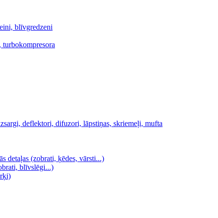
teini, blīvgredzeni
as, turbokompresora
zsargi, deflektori, difuzori, lāpstiņas, skriemeļi, mufta
detaļas (zobrati, ķēdes, vārsti...)
rati, blīvslēgi...)
rķi)