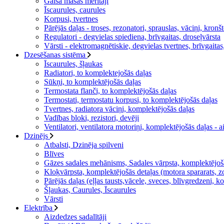
Gaisa masas mērītāji
Īscaurules, caurules
Korpusi, tvertnes
Pārējās daļas - troses, rezonatori, sprauslas, vāciņi, kronš
Regulatori - degvielas spiediena, brīvgaitas, droseļvārsta
Vārsti - elektromagnētiskie, degvielas tvertnes, brīvgait
Dzesēšanas sistēma
Īscaurules, šļaukas
Radiatori, to komplektejošās daļas
Sūkņi, to komplektējošās daļas
Termostata flanči, to komplektējošās daļas
Termostati, termostatu korpusi, to komplektējošās daļas
Tvertnes, radiatora vāciņi, komplektējošās daļas
Vadības bloki, rezistori, devēji
Ventilatori, ventilatora motoriņi, komplektējošās daļas - ai
Dzinējs
Atbalsti, Dzinēja spilveni
Blīves
Gāzes sadales mehānisms, Sadales vārpsta, komplektējošās 
Kloķvārpsta, komplektējošās detaļas (motora spararats, zob
Pārējās daļas (eļļas tausts,vācele, sveces, blīvgredzeni, ko
Šļaukas, Caurules, Īscaurules
Vārsti
Elektrība
Aizdedzes sadalītāji