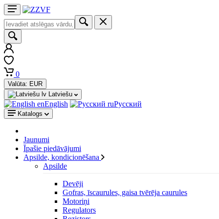
0
Valūta:
EUR
Latviešu
English
Русский
Katalogs
Jaunumi
Īpašie piedāvājumi
Apsilde, kondicionēšana
Apsilde
Devēji
Gofras, īscaurules, gaisa tvērēja caurules
Motoriņi
Regulators
Rezistors