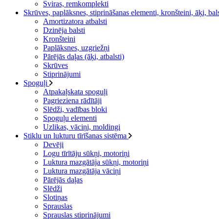
Sviras, remkomplekti
Skrūves, paplāksnes, stiprināšanas elementi, kronšteini, āķi, bal
Amortizatora atbalsti
Dzinēja balsti
Kronšteini
Paplāksnes, uzgriežņi
Pārējās daļas (āķi, atbalsti)
Skrūves
Stiprinājumi
Spoguļi
Atpakaļskata spoguļi
Pagrieziena rādītāji
Slēdži, vadības bloki
Spoguļu elementi
Uzlikas, vāciņi, moldingi
Stiklu un lukturu tīrīšanas sistēma
Devēji
Logu tīrītāju sūkņi, motoriņi
Luktura mazgātāja sūkņi, motoriņi
Luktura mazgātāja vāciņi
Pārējās daļas
Slēdži
Slotiņas
Sprauslas
Sprauslas stiprinājumi