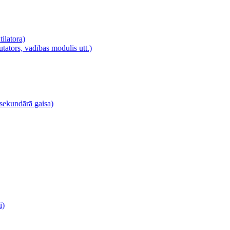
tilatora)
utators, vadības modulis utt.)
, sekundārā gaisa)
i)