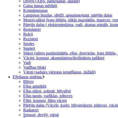
Devēji (ABS, parkošanās, dažādi)
Gaisa masas mērītāji
Kontaktgrupas
Lampiņas ligzdas, slēdži, apgaismojumi, pārējās daļas
Motori-sūkņi (logu tīrītāja, stiklu mazgātāja, trapeces, ven
Pārejās daļas ( elektropiedziņa, vadi, skaņas signāls, kom
Regulatori
Releji
Rezistori
Spoles
Starteri
Sūkņi (stūres pastiprinātāja, eļļas, degvielas, logu tīrītāja
Vāciņi, korpusi, akumulatoru/drošinātaju paliktņi
Vadi
Vadības bloki
Vārsti (sadales vārpstas iestatīšanas, dažādi)
Eļļošanas sistēma
Blīves
Eļļas atdalītāji
Eļļas sūkņi, zobrati, blīvslēgi
Eļļas tausts, vadīklas, piltuves
Filtri, korpusi, filtru vāciņi
Pārējās daļas (Vācele, korķi, blīvgredzeni, piltuves, vāciņ
Radiatori
Sensori, devēji, vārsti