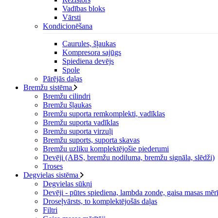
Vadības bloks
Vārsti
Kondicionēšana
Caurules, šļaukas
Kompresora sajūgs
Spiediena devējs
Spole
Pārējās daļas
Bremžu sistēma
Bremžu cilindri
Bremžu šļaukas
Bremžu suporta remkomplekti, vadīklas
Bremžu suporta vadīklas
Bremžu suporta virzuļi
Bremžu suports, suporta skavas
Bremžu uzliku komplektējošie piederumi
Devēji (ABS, bremžu nodiluma, bremžu signāla, slēdži)
Troses
Degvielas sistēma
Degvielas sūkņi
Devēji - pūtes spiediena, lambda zonde, gaisa masas mērī
Droseļvārsts, to komplektējošās daļas
Filtri