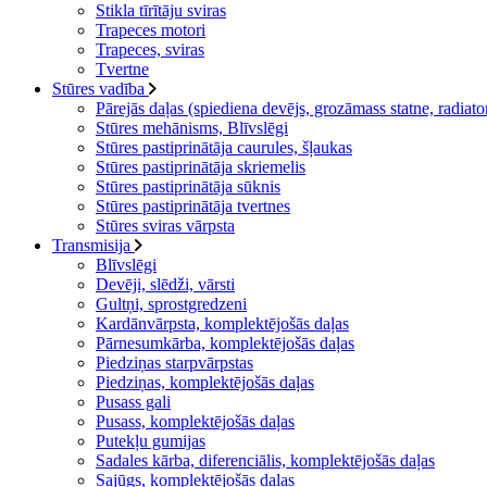
Stikla tīrītāju sviras
Trapeces motori
Trapeces, sviras
Tvertne
Stūres vadība
Pārejās daļas (spiediena devējs, grozāmass statne, radiator
Stūres mehānisms, Blīvslēgi
Stūres pastiprinātāja caurules, šļaukas
Stūres pastiprinātāja skriemelis
Stūres pastiprinātāja sūknis
Stūres pastiprinātāja tvertnes
Stūres sviras vārpsta
Transmisija
Blīvslēgi
Devēji, slēdži, vārsti
Gultņi, sprostgredzeni
Kardānvārpsta, komplektējošās daļas
Pārnesumkārba, komplektējošās daļas
Piedziņas starpvārpstas
Piedziņas, komplektējošās daļas
Pusass gali
Pusass, komplektējošās daļas
Putekļu gumijas
Sadales kārba, diferenciālis, komplektējošās daļas
Sajūgs, komplektējošās daļas