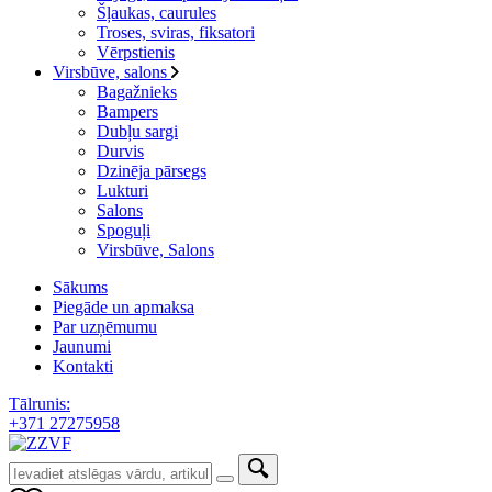
Šļaukas, caurules
Troses, sviras, fiksatori
Vērpstienis
Virsbūve, salons
Bagažnieks
Bampers
Dubļu sargi
Durvis
Dzinēja pārsegs
Lukturi
Salons
Spoguļi
Virsbūve, Salons
Sākums
Piegāde un apmaksa
Par uzņēmumu
Jaunumi
Kontakti
Tālrunis:
+371 27275958