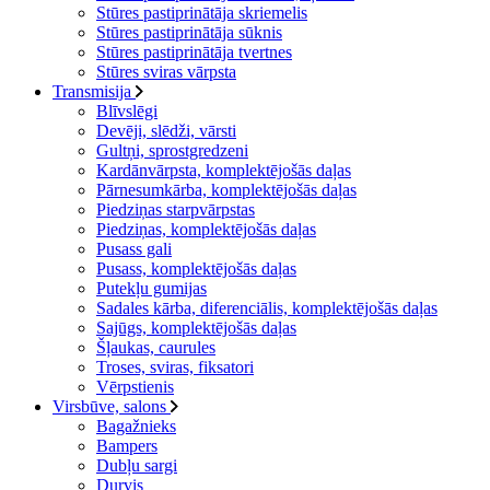
Stūres pastiprinātāja skriemelis
Stūres pastiprinātāja sūknis
Stūres pastiprinātāja tvertnes
Stūres sviras vārpsta
Transmisija
Blīvslēgi
Devēji, slēdži, vārsti
Gultņi, sprostgredzeni
Kardānvārpsta, komplektējošās daļas
Pārnesumkārba, komplektējošās daļas
Piedziņas starpvārpstas
Piedziņas, komplektējošās daļas
Pusass gali
Pusass, komplektējošās daļas
Putekļu gumijas
Sadales kārba, diferenciālis, komplektējošās daļas
Sajūgs, komplektējošās daļas
Šļaukas, caurules
Troses, sviras, fiksatori
Vērpstienis
Virsbūve, salons
Bagažnieks
Bampers
Dubļu sargi
Durvis