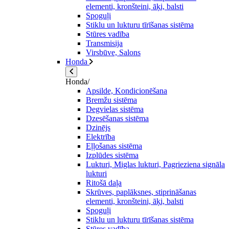
elementi, kronšteini, āķi, balsti
Spoguļi
Stiklu un lukturu tīrīšanas sistēma
Stūres vadība
Transmisija
Virsbūve, Salons
Honda
Honda/
Apsilde, Kondicionēšana
Bremžu sistēma
Degvielas sistēma
Dzesēšanas sistēma
Dzinējs
Elektrība
Eļļošanas sistēma
Izplūdes sistēma
Lukturi, Miglas lukturi, Pagrieziena signāla
lukturi
Ritošā daļa
Skrūves, paplāksnes, stiprināšanas
elementi, kronšteini, āķi, balsti
Spoguļi
Stiklu un lukturu tīrīšanas sistēma
Stūres vadība