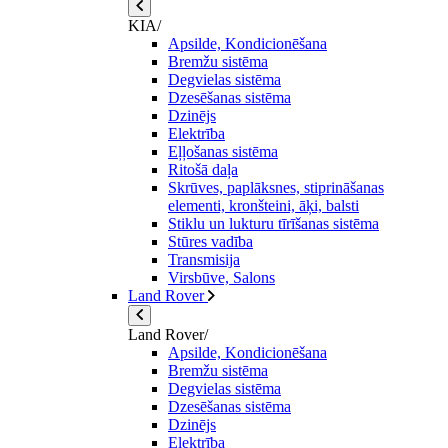
KIA/
Apsilde, Kondicionēšana
Bremžu sistēma
Degvielas sistēma
Dzesēšanas sistēma
Dzinējs
Elektrība
Eļļošanas sistēma
Ritošā daļa
Skrūves, paplāksnes, stiprināšanas
elementi, kronšteini, āķi, balsti
Stiklu un lukturu tīrīšanas sistēma
Stūres vadība
Transmisija
Virsbūve, Salons
Land Rover
Land Rover/
Apsilde, Kondicionēšana
Bremžu sistēma
Degvielas sistēma
Dzesēšanas sistēma
Dzinējs
Elektrība