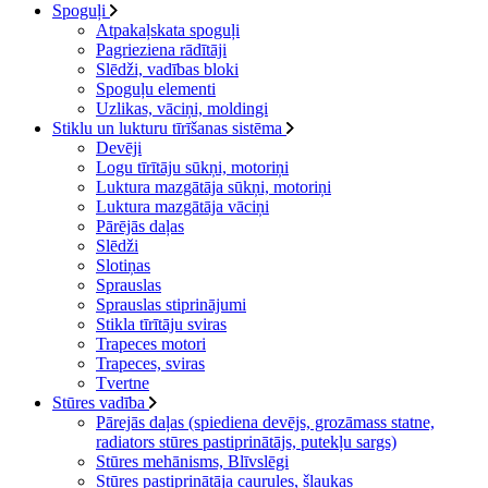
Spoguļi
Atpakaļskata spoguļi
Pagrieziena rādītāji
Slēdži, vadības bloki
Spoguļu elementi
Uzlikas, vāciņi, moldingi
Stiklu un lukturu tīrīšanas sistēma
Devēji
Logu tīrītāju sūkņi, motoriņi
Luktura mazgātāja sūkņi, motoriņi
Luktura mazgātāja vāciņi
Pārējās daļas
Slēdži
Slotiņas
Sprauslas
Sprauslas stiprinājumi
Stikla tīrītāju sviras
Trapeces motori
Trapeces, sviras
Tvertne
Stūres vadība
Pārejās daļas (spiediena devējs, grozāmass statne,
radiators stūres pastiprinātājs, putekļu sargs)
Stūres mehānisms, Blīvslēgi
Stūres pastiprinātāja caurules, šļaukas