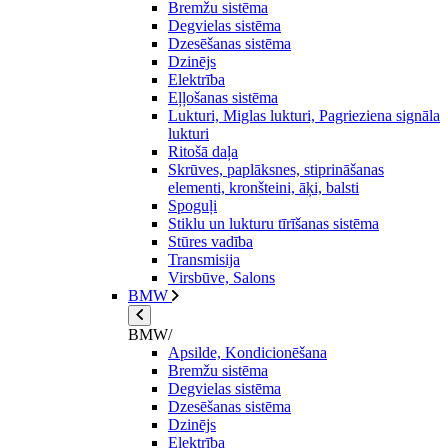
Bremžu sistēma
Degvielas sistēma
Dzesēšanas sistēma
Dzinējs
Elektrība
Eļļošanas sistēma
Lukturi, Miglas lukturi, Pagrieziena signāla
lukturi
Ritošā daļa
Skrūves, paplāksnes, stiprināšanas
elementi, kronšteini, āķi, balsti
Spoguļi
Stiklu un lukturu tīrīšanas sistēma
Stūres vadība
Transmisija
Virsbūve, Salons
BMW
BMW/
Apsilde, Kondicionēšana
Bremžu sistēma
Degvielas sistēma
Dzesēšanas sistēma
Dzinējs
Elektrība