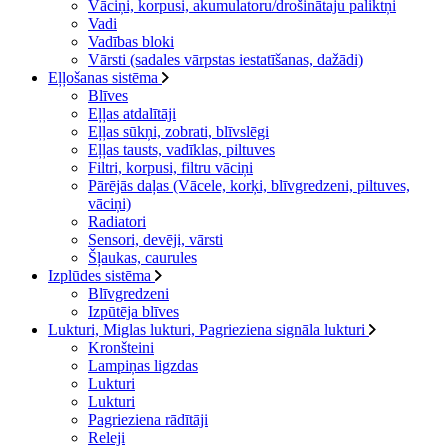
Vāciņi, korpusi, akumulatoru/drošinātaju paliktņi
Vadi
Vadības bloki
Vārsti (sadales vārpstas iestatīšanas, dažādi)
Eļļošanas sistēma
Blīves
Eļļas atdalītāji
Eļļas sūkņi, zobrati, blīvslēgi
Eļļas tausts, vadīklas, piltuves
Filtri, korpusi, filtru vāciņi
Pārējās daļas (Vācele, korķi, blīvgredzeni, piltuves,
vāciņi)
Radiatori
Sensori, devēji, vārsti
Šļaukas, caurules
Izplūdes sistēma
Blīvgredzeni
Izpūtēja blīves
Lukturi, Miglas lukturi, Pagrieziena signāla lukturi
Kronšteini
Lampiņas ligzdas
Lukturi
Lukturi
Pagrieziena rādītāji
Releji