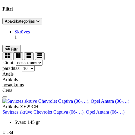
Filtri
Apakškategorijas
Skrūves
1
Filtri
kārtot:
parādītas:
Attēls
Artikuls
nosaukums
Cena
Artikuls:
ZV29CH
Savirzes skrūve Chevrolet Captiva (06-…), Opel Antara (06-…)
Svars: 145 gr
€1.34