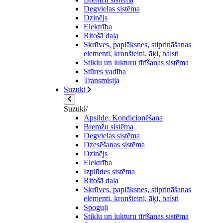
Degvielas sistēma
Dzinējs
Elektrība
Ritošā daļa
Skrūves, paplāksnes, stiprināšanas
elementi, kronšteini, āķi, balsti
Stiklu un lukturu tīrīšanas sistēma
Stūres vadība
Transmisija
Suzuki
Suzuki/
Apsilde, Kondicionēšana
Bremžu sistēma
Degvielas sistēma
Dzesēšanas sistēma
Dzinējs
Elektrība
Izplūdes sistēma
Ritošā daļa
Skrūves, paplāksnes, stiprināšanas
elementi, kronšteini, āķi, balsti
Spoguļi
Stiklu un lukturu tīrīšanas sistēma