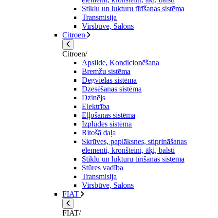
Stiklu un lukturu tīrīšanas sistēma
Transmisija
Virsbūve, Salons
Citroen
Citroen/
Apsilde, Kondicionēšana
Bremžu sistēma
Degvielas sistēma
Dzesēšanas sistēma
Dzinējs
Elektrība
Eļļošanas sistēma
Izplūdes sistēma
Ritošā daļa
Skrūves, paplāksnes, stiprināšanas
elementi, kronšteini, āķi, balsti
Stiklu un lukturu tīrīšanas sistēma
Stūres vadība
Transmisija
Virsbūve, Salons
FIAT
FIAT/