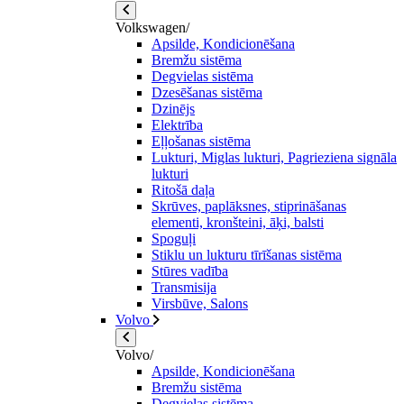
Volkswagen/
Apsilde, Kondicionēšana
Bremžu sistēma
Degvielas sistēma
Dzesēšanas sistēma
Dzinējs
Elektrība
Eļļošanas sistēma
Lukturi, Miglas lukturi, Pagrieziena signāla
lukturi
Ritošā daļa
Skrūves, paplāksnes, stiprināšanas
elementi, kronšteini, āķi, balsti
Spoguļi
Stiklu un lukturu tīrīšanas sistēma
Stūres vadība
Transmisija
Virsbūve, Salons
Volvo
Volvo/
Apsilde, Kondicionēšana
Bremžu sistēma
Degvielas sistēma