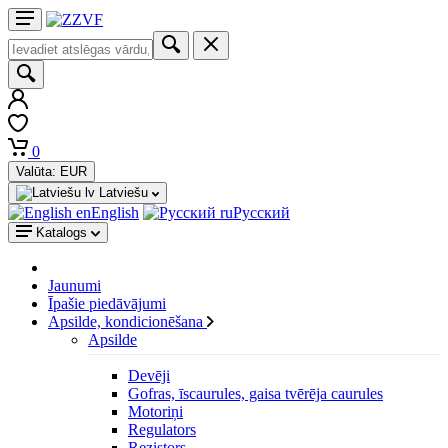
0
Valūta:
EUR
Latviešu
English
Русский
Katalogs
Jaunumi
Īpašie piedāvājumi
Apsilde, kondicionēšana
Apsilde
Devēji
Gofras, īscaurules, gaisa tvērēja caurules
Motoriņi
Regulators
Rezistors