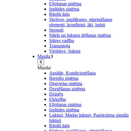
Eļļošanas sistēma
Izplūdes sistēma
Ritošā daļa
Skrūves, paplāksnes, stiprināšanas
elementi, kronšteini, āķi, balsti
Spoguļi
Stiklu un lukturu tīrīšanas sistēma
Stūres vadība
Transmisija
Virsbūve, Salons
Mazda
Mazda/
Apsilde, Kondicionēšana
Bremžu sistēma
Degvielas sistēma
Dzesēšanas sistēma
Dzinējs
Elektrība
Eļļošanas sistēma
Izplūdes sistēma
Lukturi, Miglas lukturi, Pagrieziena signāla
lukturi
Ritošā daļa
Skrūves, paplāksnes, stiprināšanas