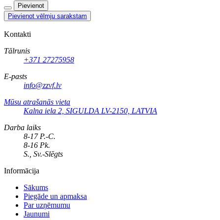
Pievienot
Pievienot vēlmju sarakstam
Kontakti
Tālrunis
+371 27275958
E-pasts
info@zzvf.lv
Mūsu atrašanās vieta
Kalna iela 2, SIGULDA LV-2150, LATVIA
Darba laiks
8-17 P.-C.
8-16 Pk.
S., Sv.-Slēgts
Informācija
Sākums
Piegāde un apmaksa
Par uzņēmumu
Jaunumi