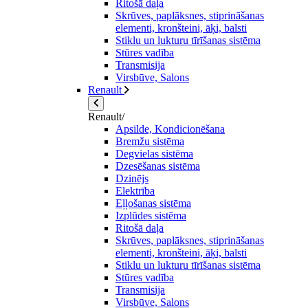
Ritošā daļa
Skrūves, paplāksnes, stiprināšanas
elementi, kronšteini, āķi, balsti
Stiklu un lukturu tīrīšanas sistēma
Stūres vadība
Transmisija
Virsbūve, Salons
Renault
Renault/
Apsilde, Kondicionēšana
Bremžu sistēma
Degvielas sistēma
Dzesēšanas sistēma
Dzinējs
Elektrība
Eļļošanas sistēma
Izplūdes sistēma
Ritošā daļa
Skrūves, paplāksnes, stiprināšanas
elementi, kronšteini, āķi, balsti
Stiklu un lukturu tīrīšanas sistēma
Stūres vadība
Transmisija
Virsbūve, Salons