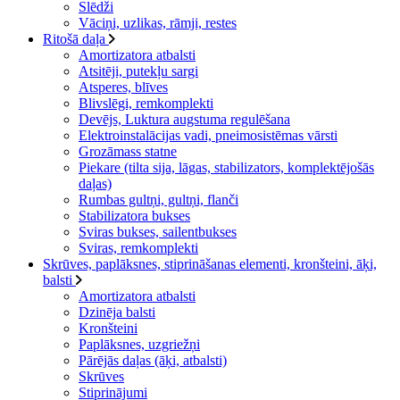
Slēdži
Vāciņi, uzlikas, rāmji, restes
Ritošā daļa
Amortizatora atbalsti
Atsitēji, putekļu sargi
Atsperes, blīves
Blivslēgi, remkomplekti
Devējs, Luktura augstuma regulēšana
Elektroinstalācijas vadi, pneimosistēmas vārsti
Grozāmass statne
Piekare (tilta sija, lāgas, stabilizators, komplektējošās
daļas)
Rumbas gultņi, gultņi, flanči
Stabilizatora bukses
Sviras bukses, sailentbukses
Sviras, remkomplekti
Skrūves, paplāksnes, stiprināšanas elementi, kronšteini, āķi,
balsti
Amortizatora atbalsti
Dzinēja balsti
Kronšteini
Paplāksnes, uzgriežņi
Pārējās daļas (āķi, atbalsti)
Skrūves
Stiprinājumi