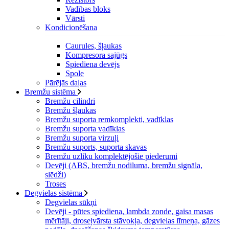
Vadības bloks
Vārsti
Kondicionēšana
Caurules, šļaukas
Kompresora sajūgs
Spiediena devējs
Spole
Pārējās daļas
Bremžu sistēma
Bremžu cilindri
Bremžu šļaukas
Bremžu suporta remkomplekti, vadīklas
Bremžu suporta vadīklas
Bremžu suporta virzuļi
Bremžu suports, suporta skavas
Bremžu uzliku komplektējošie piederumi
Devēji (ABS, bremžu nodiluma, bremžu signāla,
slēdži)
Troses
Degvielas sistēma
Degvielas sūkņi
Devēji - pūtes spiediena, lambda zonde, gaisa masas
mērītāji, droseļvārsta stāvokļa, degvielas līmeņa, gāzes