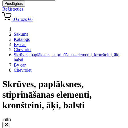
Pieslēgties
Reģistrēties
0
Grozs
€0
Sākums
Katalogs
By car
Chevrolet
Skrūves, paplāksnes, stiprināšanas elementi, kronšteini, āķi,
balsti
By car
Chevrolet
Skrūves, paplāksnes,
stiprināšanas elementi,
kronšteini, āķi, balsti
Filtri