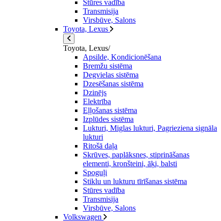
Stūres vadība
Transmisija
Virsbūve, Salons
Toyota, Lexus
Toyota, Lexus/
Apsilde, Kondicionēšana
Bremžu sistēma
Degvielas sistēma
Dzesēšanas sistēma
Dzinējs
Elektrība
Eļļošanas sistēma
Izplūdes sistēma
Lukturi, Miglas lukturi, Pagrieziena signāla
lukturi
Ritošā daļa
Skrūves, paplāksnes, stiprināšanas
elementi, kronšteini, āķi, balsti
Spoguļi
Stiklu un lukturu tīrīšanas sistēma
Stūres vadība
Transmisija
Virsbūve, Salons
Volkswagen