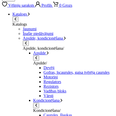
Vēlmju saraksts
Profils
0
Grozs
Katalogs
Katalogs
Jaunumi
Īpašie piedāvājumi
Apsilde, kondicionēšana
Apsilde, kondicionēšana/
Apsilde
Apsilde/
Devēji
Gofras, īscaurules, gaisa tvērēja caurules
Motoriņi
Regulators
Rezistors
Vadības bloks
Vārsti
Kondicionēšana
Kondicionēšana/
Caurules, šļaukas