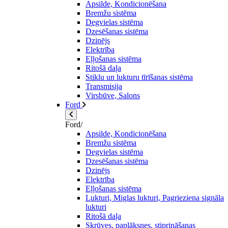
Apsilde, Kondicionēšana
Bremžu sistēma
Degvielas sistēma
Dzesēšanas sistēma
Dzinējs
Elektrība
Eļļošanas sistēma
Ritošā daļa
Stiklu un lukturu tīrīšanas sistēma
Transmisija
Virsbūve, Salons
Ford
Ford/
Apsilde, Kondicionēšana
Bremžu sistēma
Degvielas sistēma
Dzesēšanas sistēma
Dzinējs
Elektrība
Eļļošanas sistēma
Lukturi, Miglas lukturi, Pagrieziena signāla
lukturi
Ritošā daļa
Skrūves, paplāksnes, stiprināšanas