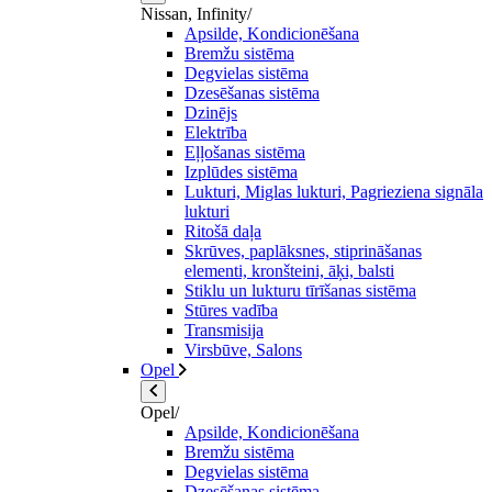
Nissan, Infinity/
Apsilde, Kondicionēšana
Bremžu sistēma
Degvielas sistēma
Dzesēšanas sistēma
Dzinējs
Elektrība
Eļļošanas sistēma
Izplūdes sistēma
Lukturi, Miglas lukturi, Pagrieziena signāla
lukturi
Ritošā daļa
Skrūves, paplāksnes, stiprināšanas
elementi, kronšteini, āķi, balsti
Stiklu un lukturu tīrīšanas sistēma
Stūres vadība
Transmisija
Virsbūve, Salons
Opel
Opel/
Apsilde, Kondicionēšana
Bremžu sistēma
Degvielas sistēma
Dzesēšanas sistēma