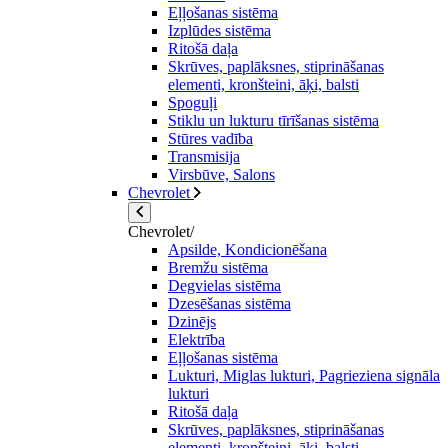
Eļļošanas sistēma
Izplūdes sistēma
Ritošā daļa
Skrūves, paplāksnes, stiprināšanas
elementi, kronšteini, āķi, balsti
Spoguļi
Stiklu un lukturu tīrīšanas sistēma
Stūres vadība
Transmisija
Virsbūve, Salons
Chevrolet
Chevrolet/
Apsilde, Kondicionēšana
Bremžu sistēma
Degvielas sistēma
Dzesēšanas sistēma
Dzinējs
Elektrība
Eļļošanas sistēma
Lukturi, Miglas lukturi, Pagrieziena signāla
lukturi
Ritošā daļa
Skrūves, paplāksnes, stiprināšanas
elementi, kronšteini, āķi, balsti