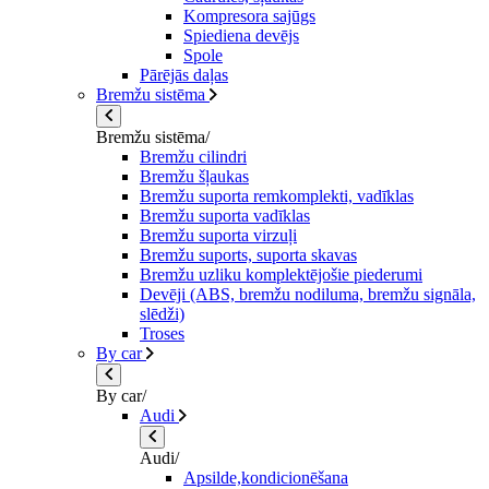
Kompresora sajūgs
Spiediena devējs
Spole
Pārējās daļas
Bremžu sistēma
Bremžu sistēma/
Bremžu cilindri
Bremžu šļaukas
Bremžu suporta remkomplekti, vadīklas
Bremžu suporta vadīklas
Bremžu suporta virzuļi
Bremžu suports, suporta skavas
Bremžu uzliku komplektējošie piederumi
Devēji (ABS, bremžu nodiluma, bremžu signāla,
slēdži)
Troses
By car
By car/
Audi
Audi/
Apsilde,kondicionēšana