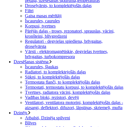
pedāļa, dzesēšanas šķidruma,temperatūras
Droseļvārsts, to komplektējošās daļas
Filtri
Gaisa masas mērītāji
Īscaurules, caurules
Korpusi, tvertnes
Pārējās daļas - troses, rezonatori, sprauslas, vāciņi,
kronšteini, blīvgredzeni
Regulatori - degvielas spiediena, brīvgaitas,
droseļvārsta
Vārsti - elektromagnētiskie, degvielas tvertnes,
brīvgaitas, turbokompresora
Dzesēšanas sistēma
Īscaurules, šļaukas
Radiatori, to komplektejošās daļas
Sūkņi, to komplektējošās daļas
Termostata flanči, to komplektējošās daļas
Termostati, termostatu korpusi, to komplektējošās daļas
Tvertnes, radiatora vāciņi, komplektējošās daļas
Vadības bloki, rezistori, devēji
Ventilatori, ventilatora motoriņi, komplektējošās daļas -
aizsargi, deflektori, difuzori, lāpstiņas, skriemeļi, mufta
Dzinējs
Atbalsti, Dzinēja spilveni
Blīves