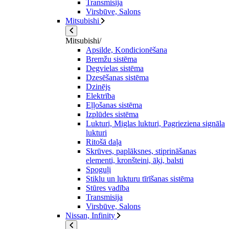
Transmisija
Virsbūve, Salons
Mitsubishi
Mitsubishi/
Apsilde, Kondicionēšana
Bremžu sistēma
Degvielas sistēma
Dzesēšanas sistēma
Dzinējs
Elektrība
Eļļošanas sistēma
Izplūdes sistēma
Lukturi, Miglas lukturi, Pagrieziena signāla
lukturi
Ritošā daļa
Skrūves, paplāksnes, stiprināšanas
elementi, kronšteini, āķi, balsti
Spoguļi
Stiklu un lukturu tīrīšanas sistēma
Stūres vadība
Transmisija
Virsbūve, Salons
Nissan, Infinity