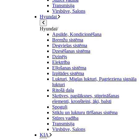
Transmisija
Virsbūve, Salons
Hyundai
Hyundai/
Apsilde, Kondicionēšana
Bremžu sistēma
Degvielas sistēma
Dzesēšanas sistēma
Dzinējs
Elektrība
Eļļošanas sistēma
Izplūdes sistēma
Lukturi, Miglas lukturi, Pagrieziena signāla
lukturi
Ritošā daļa
Skrūves, paplāksnes, stiprināšanas
elementi, kronšteini, āķi, balsti
Spoguļi
Stiklu un lukturu tīrīšanas sistēma
Stūres vadība
Transmisija
Virsbūve, Salons
KIA