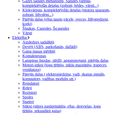
Gāzes sadales mehānisms, Sadales vārpsta,
komplektējošās detaļas (zobrati, ķēdes, vārsti...)
Kloķvārpsta, komplektējošās detaļas (motora spararats,
zobrati, blīvslēgi...)
Pārējās daļas (eļļas tausts,vācele, sveces, blīvgredzeni,
korķi)
Šļaukas, Caurules, Īscaurules
Vārsti
Elektrība
Aizdedzes sadalītāji
Devēji (ABS, parkošanās, dažādi)
Gaisa masas mērītāji
Kontaktgrupas
Lampiņas ligzdas, slēdži, apgaismojumi, pārējās daļas
Motori-sūkņi (logu tīrītāja, stiklu mazgātāja, trapeces,
ventilatora)
Pārejās daļas ( elektropiedziņa, vadi, skaņas signāls,
komutators, vadības modulis utt.)
Regulatori
Releji
Rezistori
Spoles
Starteri
Sūkņi (stūres pastiprinātāja, eļļas, degvielas, logu
tīrītāja, sekundārā gaisa)