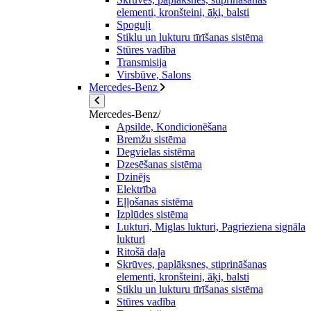
elementi, kronšteini, āķi, balsti
Spoguļi
Stiklu un lukturu tīrīšanas sistēma
Stūres vadība
Transmisija
Virsbūve, Salons
Mercedes-Benz
Mercedes-Benz/
Apsilde, Kondicionēšana
Bremžu sistēma
Degvielas sistēma
Dzesēšanas sistēma
Dzinējs
Elektrība
Eļļošanas sistēma
Izplūdes sistēma
Lukturi, Miglas lukturi, Pagrieziena signāla
lukturi
Ritošā daļa
Skrūves, paplāksnes, stiprināšanas
elementi, kronšteini, āķi, balsti
Stiklu un lukturu tīrīšanas sistēma
Stūres vadība