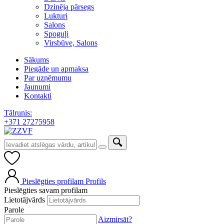
Dzinēja pārsegs
Lukturi
Salons
Spoguļi
Virsbūve, Salons
Sākums
Piegāde un apmaksa
Par uzņēmumu
Jaunumi
Kontakti
Tālrunis:
+371 27275958
Pieslēgties profilam
Profils
Pieslēgties savam profilam
Lietotājvārds
Parole
Aizmirsāt?