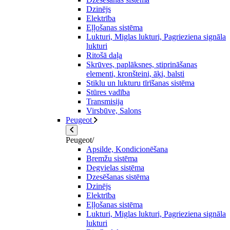
Dzinējs
Elektrība
Eļļošanas sistēma
Lukturi, Miglas lukturi, Pagrieziena signāla
lukturi
Ritošā daļa
Skrūves, paplāksnes, stiprināšanas
elementi, kronšteini, āķi, balsti
Stiklu un lukturu tīrīšanas sistēma
Stūres vadība
Transmisija
Virsbūve, Salons
Peugeot
Peugeot/
Apsilde, Kondicionēšana
Bremžu sistēma
Degvielas sistēma
Dzesēšanas sistēma
Dzinējs
Elektrība
Eļļošanas sistēma
Lukturi, Miglas lukturi, Pagrieziena signāla
lukturi