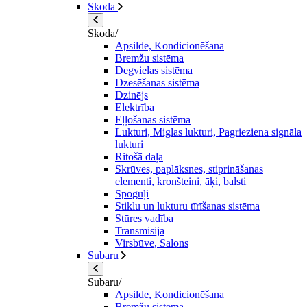
Skoda
Skoda/
Apsilde, Kondicionēšana
Bremžu sistēma
Degvielas sistēma
Dzesēšanas sistēma
Dzinējs
Elektrība
Eļļošanas sistēma
Lukturi, Miglas lukturi, Pagrieziena signāla
lukturi
Ritošā daļa
Skrūves, paplāksnes, stiprināšanas
elementi, kronšteini, āķi, balsti
Spoguļi
Stiklu un lukturu tīrīšanas sistēma
Stūres vadība
Transmisija
Virsbūve, Salons
Subaru
Subaru/
Apsilde, Kondicionēšana
Bremžu sistēma