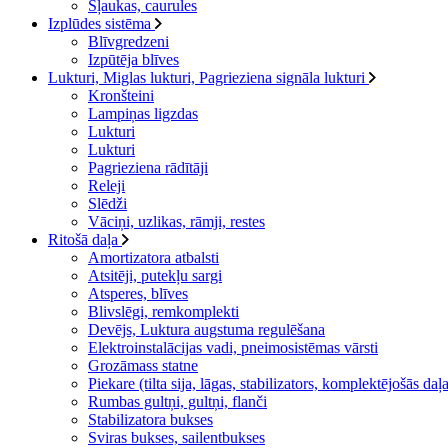
Šļaukas, caurules
Izplūdes sistēma
Blīvgredzeni
Izpūtēja blīves
Lukturi, Miglas lukturi, Pagrieziena signāla lukturi
Kronšteini
Lampiņas ligzdas
Lukturi
Lukturi
Pagrieziena rādītāji
Releji
Slēdži
Vāciņi, uzlikas, rāmji, restes
Ritošā daļa
Amortizatora atbalsti
Atsitēji, putekļu sargi
Atsperes, blīves
Blivslēgi, remkomplekti
Devējs, Luktura augstuma regulēšana
Elektroinstalācijas vadi, pneimosistēmas vārsti
Grozāmass statne
Piekare (tilta sija, lāgas, stabilizators, komplektējošās daļ
Rumbas gultņi, gultņi, flanči
Stabilizatora bukses
Sviras bukses, sailentbukses