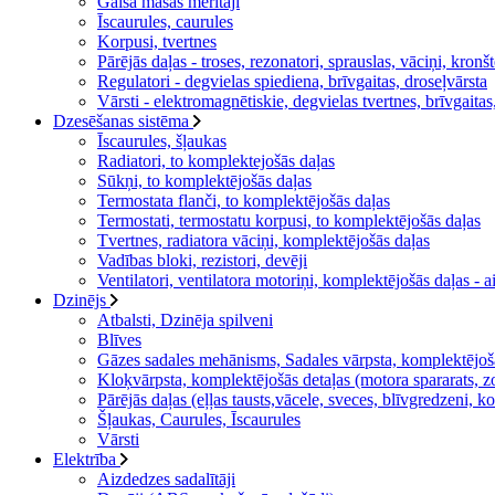
Gaisa masas mērītāji
Īscaurules, caurules
Korpusi, tvertnes
Pārējās daļas - troses, rezonatori, sprauslas, vāciņi, kronš
Regulatori - degvielas spiediena, brīvgaitas, droseļvārsta
Vārsti - elektromagnētiskie, degvielas tvertnes, brīvgait
Dzesēšanas sistēma
Īscaurules, šļaukas
Radiatori, to komplektejošās daļas
Sūkņi, to komplektējošās daļas
Termostata flanči, to komplektējošās daļas
Termostati, termostatu korpusi, to komplektējošās daļas
Tvertnes, radiatora vāciņi, komplektējošās daļas
Vadības bloki, rezistori, devēji
Ventilatori, ventilatora motoriņi, komplektējošās daļas - ai
Dzinējs
Atbalsti, Dzinēja spilveni
Blīves
Gāzes sadales mehānisms, Sadales vārpsta, komplektējošās 
Kloķvārpsta, komplektējošās detaļas (motora spararats, zob
Pārējās daļas (eļļas tausts,vācele, sveces, blīvgredzeni, ko
Šļaukas, Caurules, Īscaurules
Vārsti
Elektrība
Aizdedzes sadalītāji