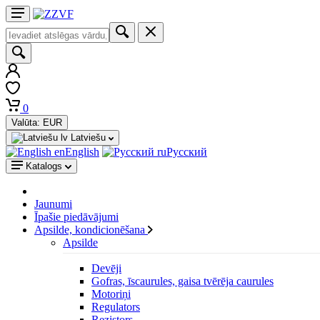
0
Valūta:
EUR
Latviešu
English
Русский
Katalogs
Jaunumi
Īpašie piedāvājumi
Apsilde, kondicionēšana
Apsilde
Devēji
Gofras, īscaurules, gaisa tvērēja caurules
Motoriņi
Regulators
Rezistors