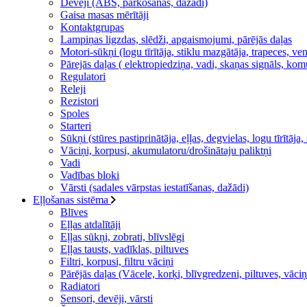
Devēji (ABS, parkošanās, dažādi)
Gaisa masas mērītāji
Kontaktgrupas
Lampiņas ligzdas, slēdži, apgaismojumi, pārējās daļas
Motori-sūkņi (logu tīrītāja, stiklu mazgātāja, trapeces, ven
Pārejās daļas ( elektropiedziņa, vadi, skaņas signāls, kom
Regulatori
Releji
Rezistori
Spoles
Starteri
Sūkņi (stūres pastiprinātāja, eļļas, degvielas, logu tīrītāja
Vāciņi, korpusi, akumulatoru/drošinātaju paliktņi
Vadi
Vadības bloki
Vārsti (sadales vārpstas iestatīšanas, dažādi)
Eļļošanas sistēma
Blīves
Eļļas atdalītāji
Eļļas sūkņi, zobrati, blīvslēgi
Eļļas tausts, vadīklas, piltuves
Filtri, korpusi, filtru vāciņi
Pārējās daļas (Vācele, korķi, blīvgredzeni, piltuves, vāciņ
Radiatori
Sensori, devēji, vārsti