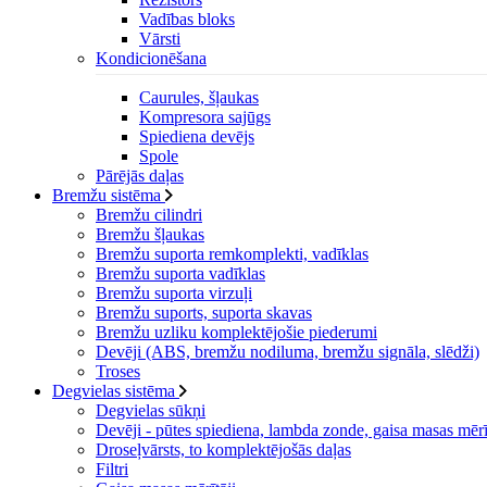
Vadības bloks
Vārsti
Kondicionēšana
Caurules, šļaukas
Kompresora sajūgs
Spiediena devējs
Spole
Pārējās daļas
Bremžu sistēma
Bremžu cilindri
Bremžu šļaukas
Bremžu suporta remkomplekti, vadīklas
Bremžu suporta vadīklas
Bremžu suporta virzuļi
Bremžu suports, suporta skavas
Bremžu uzliku komplektējošie piederumi
Devēji (ABS, bremžu nodiluma, bremžu signāla, slēdži)
Troses
Degvielas sistēma
Degvielas sūkņi
Devēji - pūtes spiediena, lambda zonde, gaisa masas mērī
Droseļvārsts, to komplektējošās daļas
Filtri