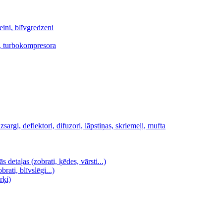
teini, blīvgredzeni
as, turbokompresora
zsargi, deflektori, difuzori, lāpstiņas, skriemeļi, mufta
detaļas (zobrati, ķēdes, vārsti...)
rati, blīvslēgi...)
rķi)