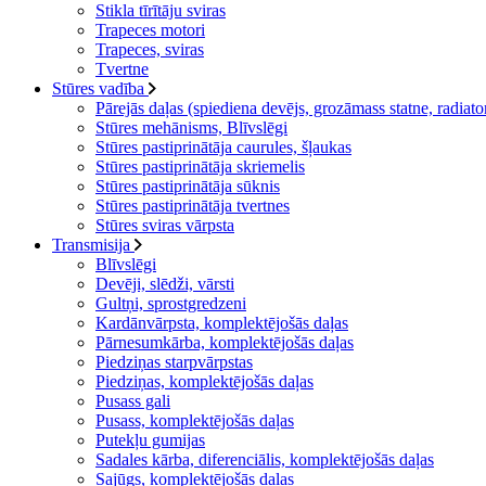
Stikla tīrītāju sviras
Trapeces motori
Trapeces, sviras
Tvertne
Stūres vadība
Pārejās daļas (spiediena devējs, grozāmass statne, radiator
Stūres mehānisms, Blīvslēgi
Stūres pastiprinātāja caurules, šļaukas
Stūres pastiprinātāja skriemelis
Stūres pastiprinātāja sūknis
Stūres pastiprinātāja tvertnes
Stūres sviras vārpsta
Transmisija
Blīvslēgi
Devēji, slēdži, vārsti
Gultņi, sprostgredzeni
Kardānvārpsta, komplektējošās daļas
Pārnesumkārba, komplektējošās daļas
Piedziņas starpvārpstas
Piedziņas, komplektējošās daļas
Pusass gali
Pusass, komplektējošās daļas
Putekļu gumijas
Sadales kārba, diferenciālis, komplektējošās daļas
Sajūgs, komplektējošās daļas