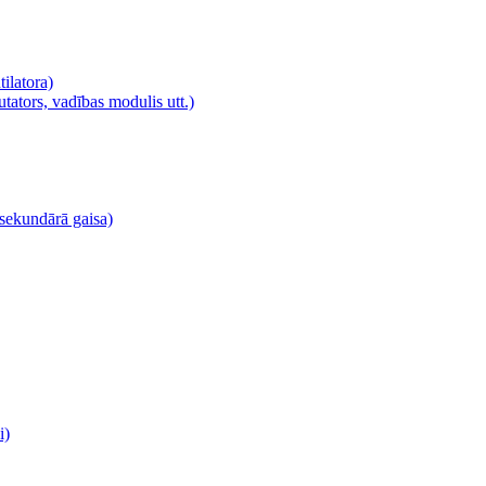
tilatora)
utators, vadības modulis utt.)
, sekundārā gaisa)
i)