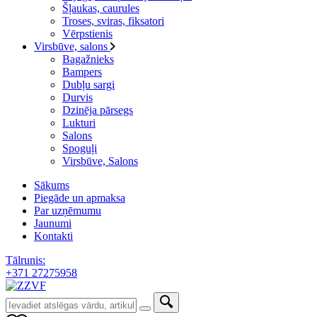
Šļaukas, caurules
Troses, sviras, fiksatori
Vērpstienis
Virsbūve, salons
Bagažnieks
Bampers
Dubļu sargi
Durvis
Dzinēja pārsegs
Lukturi
Salons
Spoguļi
Virsbūve, Salons
Sākums
Piegāde un apmaksa
Par uzņēmumu
Jaunumi
Kontakti
Tālrunis:
+371 27275958