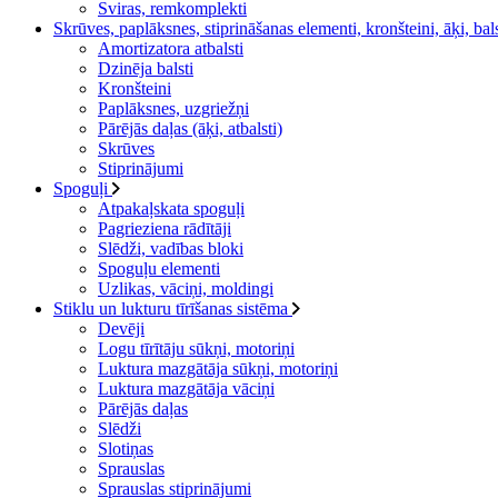
Sviras, remkomplekti
Skrūves, paplāksnes, stiprināšanas elementi, kronšteini, āķi, bal
Amortizatora atbalsti
Dzinēja balsti
Kronšteini
Paplāksnes, uzgriežņi
Pārējās daļas (āķi, atbalsti)
Skrūves
Stiprinājumi
Spoguļi
Atpakaļskata spoguļi
Pagrieziena rādītāji
Slēdži, vadības bloki
Spoguļu elementi
Uzlikas, vāciņi, moldingi
Stiklu un lukturu tīrīšanas sistēma
Devēji
Logu tīrītāju sūkņi, motoriņi
Luktura mazgātāja sūkņi, motoriņi
Luktura mazgātāja vāciņi
Pārējās daļas
Slēdži
Slotiņas
Sprauslas
Sprauslas stiprinājumi