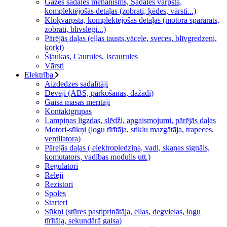
Gāzes sadales mehānisms, Sadales vārpsta,
komplektējošās detaļas (zobrati, ķēdes, vārsti...)
Kloķvārpsta, komplektējošās detaļas (motora spararats,
zobrati, blīvslēgi...)
Pārējās daļas (eļļas tausts,vācele, sveces, blīvgredzeni,
korķi)
Šļaukas, Caurules, Īscaurules
Vārsti
Elektrība
Aizdedzes sadalītāji
Devēji (ABS, parkošanās, dažādi)
Gaisa masas mērītāji
Kontaktgrupas
Lampiņas ligzdas, slēdži, apgaismojumi, pārējās daļas
Motori-sūkņi (logu tīrītāja, stiklu mazgātāja, trapeces,
ventilatora)
Pārejās daļas ( elektropiedziņa, vadi, skaņas signāls,
komutators, vadības modulis utt.)
Regulatori
Releji
Rezistori
Spoles
Starteri
Sūkņi (stūres pastiprinātāja, eļļas, degvielas, logu
tīrītāja, sekundārā gaisa)