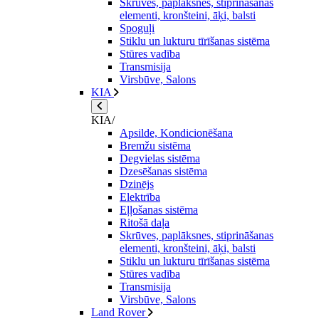
Skrūves, paplāksnes, stiprināšanas
elementi, kronšteini, āķi, balsti
Spoguļi
Stiklu un lukturu tīrīšanas sistēma
Stūres vadība
Transmisija
Virsbūve, Salons
KIA
KIA/
Apsilde, Kondicionēšana
Bremžu sistēma
Degvielas sistēma
Dzesēšanas sistēma
Dzinējs
Elektrība
Eļļošanas sistēma
Ritošā daļa
Skrūves, paplāksnes, stiprināšanas
elementi, kronšteini, āķi, balsti
Stiklu un lukturu tīrīšanas sistēma
Stūres vadība
Transmisija
Virsbūve, Salons
Land Rover