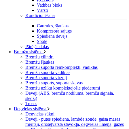
Vadības bloks
Vārsti
Kondicionēšana
Caurules, šļaukas
Kompresora sajūgs
Spiediena devējs
Spole
Pārējās daļas
Bremžu sistēma
Bremžu cilindri
Bremžu šļaukas
Bremžu suporta remkomplekti, vadīklas
Bremžu suporta vadīklas
Bremžu suporta virzuļi
Bremžu suports, suporta skavas
Bremžu uzliku komplektējošie piederumi
Devēji (ABS, bremžu nodiluma, bremžu signāla,
slēdži)
Troses
Degvielas sistēma
Degvielas sūkņi
Devēji - pūtes spiediena, lambda zonde, gaisa masas
mērītāji, droseļvārsta stāvokļa, degvielas līmeņa, gāzes