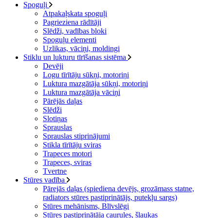
Spoguļi
Atpakaļskata spoguļi
Pagrieziena rādītāji
Slēdži, vadības bloki
Spoguļu elementi
Uzlikas, vāciņi, moldingi
Stiklu un lukturu tīrīšanas sistēma
Devēji
Logu tīrītāju sūkņi, motoriņi
Luktura mazgātāja sūkņi, motoriņi
Luktura mazgātāja vāciņi
Pārējās daļas
Slēdži
Slotiņas
Sprauslas
Sprauslas stiprinājumi
Stikla tīrītāju sviras
Trapeces motori
Trapeces, sviras
Tvertne
Stūres vadība
Pārejās daļas (spiediena devējs, grozāmass statne,
radiators stūres pastiprinātājs, putekļu sargs)
Stūres mehānisms, Blīvslēgi
Stūres pastiprinātāja caurules, šļaukas