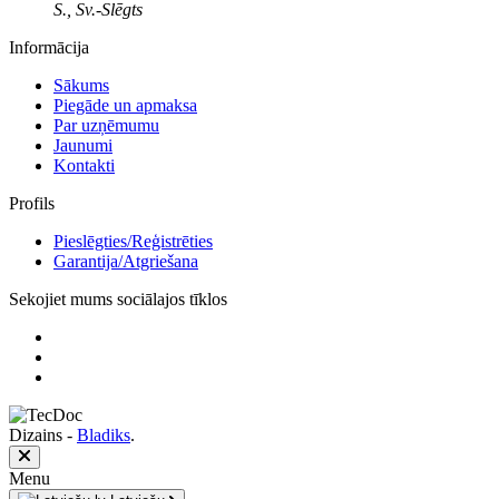
S., Sv.-Slēgts
Informācija
Sākums
Piegāde un apmaksa
Par uzņēmumu
Jaunumi
Kontakti
Profils
Pieslēgties/Reģistrēties
Garantija/Atgriešana
Sekojiet mums sociālajos tīklos
Dizains -
Bladiks
.
Menu