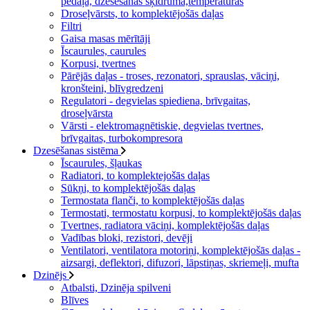
pedāļa, dzesēšanas šķidruma,temperatūras
Droseļvārsts, to komplektējošās daļas
Filtri
Gaisa masas mērītāji
Īscaurules, caurules
Korpusi, tvertnes
Pārējās daļas - troses, rezonatori, sprauslas, vāciņi,
kronšteini, blīvgredzeni
Regulatori - degvielas spiediena, brīvgaitas,
droseļvārsta
Vārsti - elektromagnētiskie, degvielas tvertnes,
brīvgaitas, turbokompresora
Dzesēšanas sistēma
Īscaurules, šļaukas
Radiatori, to komplektejošās daļas
Sūkņi, to komplektējošās daļas
Termostata flanči, to komplektējošās daļas
Termostati, termostatu korpusi, to komplektējošās daļas
Tvertnes, radiatora vāciņi, komplektējošās daļas
Vadības bloki, rezistori, devēji
Ventilatori, ventilatora motoriņi, komplektējošās daļas -
aizsargi, deflektori, difuzori, lāpstiņas, skriemeļi, mufta
Dzinējs
Atbalsti, Dzinēja spilveni
Blīves