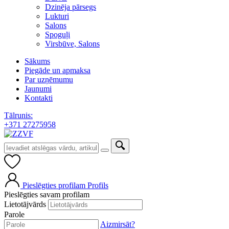
Dzinēja pārsegs
Lukturi
Salons
Spoguļi
Virsbūve, Salons
Sākums
Piegāde un apmaksa
Par uzņēmumu
Jaunumi
Kontakti
Tālrunis:
+371 27275958
Pieslēgties profilam
Profils
Pieslēgties savam profilam
Lietotājvārds
Parole
Aizmirsāt?