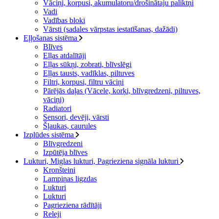
Vāciņi, korpusi, akumulatoru/drošinātaju paliktņi
Vadi
Vadības bloki
Vārsti (sadales vārpstas iestatīšanas, dažādi)
Eļļošanas sistēma
Blīves
Eļļas atdalītāji
Eļļas sūkņi, zobrati, blīvslēgi
Eļļas tausts, vadīklas, piltuves
Filtri, korpusi, filtru vāciņi
Pārējās daļas (Vācele, korķi, blīvgredzeni, piltuves,
vāciņi)
Radiatori
Sensori, devēji, vārsti
Šļaukas, caurules
Izplūdes sistēma
Blīvgredzeni
Izpūtēja blīves
Lukturi, Miglas lukturi, Pagrieziena signāla lukturi
Kronšteini
Lampiņas ligzdas
Lukturi
Lukturi
Pagrieziena rādītāji
Releji