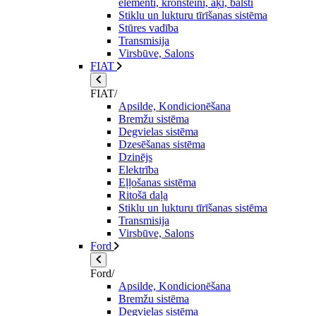
elementi, kronšteini, āķi, balsti
Stiklu un lukturu tīrīšanas sistēma
Stūres vadība
Transmisija
Virsbūve, Salons
FIAT
FIAT/
Apsilde, Kondicionēšana
Bremžu sistēma
Degvielas sistēma
Dzesēšanas sistēma
Dzinējs
Elektrība
Eļļošanas sistēma
Ritošā daļa
Stiklu un lukturu tīrīšanas sistēma
Transmisija
Virsbūve, Salons
Ford
Ford/
Apsilde, Kondicionēšana
Bremžu sistēma
Degvielas sistēma