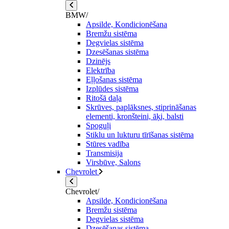
BMW/
Apsilde, Kondicionēšana
Bremžu sistēma
Degvielas sistēma
Dzesēšanas sistēma
Dzinējs
Elektrība
Eļļošanas sistēma
Izplūdes sistēma
Ritošā daļa
Skrūves, paplāksnes, stiprināšanas
elementi, kronšteini, āķi, balsti
Spoguļi
Stiklu un lukturu tīrīšanas sistēma
Stūres vadība
Transmisija
Virsbūve, Salons
Chevrolet
Chevrolet/
Apsilde, Kondicionēšana
Bremžu sistēma
Degvielas sistēma
Dzesēšanas sistēma