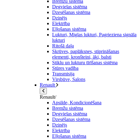
Bremžu sistēma
Degvielas sistēma
Dzesēšanas sistēma
Dzinējs
Elektrība
Eļļošanas sistēma
Lukturi, Miglas lukturi, Pagrieziena signāla
lukturi
Ritošā daļa
Skrūves, paplāksnes, stiprināšanas
elementi, kronšteini, āķi, balsti
Stiklu un lukturu tīrīšanas sistēma
Stūres vadība
Transmisija
Virsbūve, Salons
Renault
Renault/
Apsilde, Kondicionēšana
Bremžu sistēma
Degvielas sistēma
Dzesēšanas sistēma
Dzinējs
Elektrība
Eļļošanas sistēma