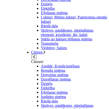
Dzinējs
Elektrība
Eļļošanas sistēma
Lukturi, Miglas lukturi, Pagrieziena signāla
lukturi
Ritošā daļa
Skrūves, paplāksnes, stiprināšanas
elementi, kronšteini, āķi, balsti
Stiklu un lukturu tīrīšanas sistēma
Transmisija
Virsbūve, Salons
Citroen
Citroen/
Apsilde, Kondicionēšana
Bremžu sistēma
Degvielas sistēma
Dzesēšanas sistēma
Dzinējs
Elektrība
Eļļošanas sistēma
Izplūdes sistēma
Ritošā daļa
Skrūves, paplāksnes, stiprināšanas