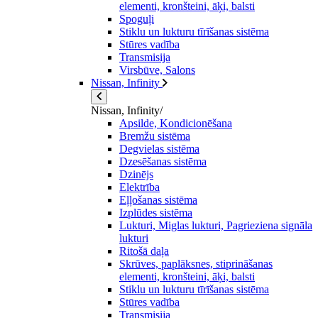
elementi, kronšteini, āķi, balsti
Spoguļi
Stiklu un lukturu tīrīšanas sistēma
Stūres vadība
Transmisija
Virsbūve, Salons
Nissan, Infinity
Nissan, Infinity/
Apsilde, Kondicionēšana
Bremžu sistēma
Degvielas sistēma
Dzesēšanas sistēma
Dzinējs
Elektrība
Eļļošanas sistēma
Izplūdes sistēma
Lukturi, Miglas lukturi, Pagrieziena signāla
lukturi
Ritošā daļa
Skrūves, paplāksnes, stiprināšanas
elementi, kronšteini, āķi, balsti
Stiklu un lukturu tīrīšanas sistēma
Stūres vadība
Transmisija