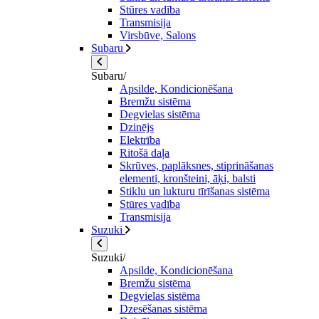
Stūres vadība
Transmisija
Virsbūve, Salons
Subaru
Subaru/
Apsilde, Kondicionēšana
Bremžu sistēma
Degvielas sistēma
Dzinējs
Elektrība
Ritošā daļa
Skrūves, paplāksnes, stiprināšanas
elementi, kronšteini, āķi, balsti
Stiklu un lukturu tīrīšanas sistēma
Stūres vadība
Transmisija
Suzuki
Suzuki/
Apsilde, Kondicionēšana
Bremžu sistēma
Degvielas sistēma
Dzesēšanas sistēma