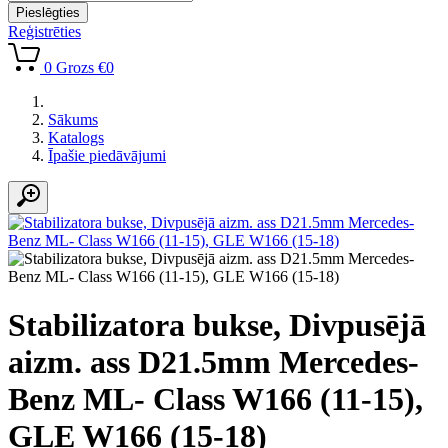
Pieslēgties
Reģistrēties
0
Grozs
€0
Sākums
Katalogs
Īpašie piedāvājumi
Stabilizatora bukse, Divpusējā
aizm. ass D21.5mm Mercedes-
Benz ML- Class W166 (11-15),
GLE W166 (15-18)