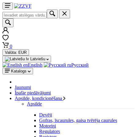
0
Valūta:
EUR
Latviešu
English
Русский
Katalogs
Jaunumi
Īpašie piedāvājumi
Apsilde, kondicionēšana
Apsilde
Devēji
Gofras, īscaurules, gaisa tvērēja caurules
Motoriņi
Regulators
Rezistors