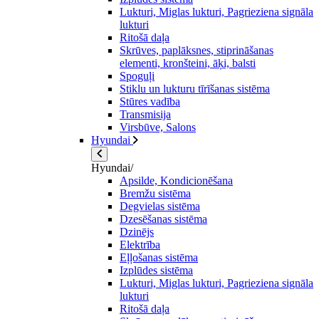
Lukturi, Miglas lukturi, Pagrieziena signāla
lukturi
Ritošā daļa
Skrūves, paplāksnes, stiprināšanas
elementi, kronšteini, āķi, balsti
Spoguļi
Stiklu un lukturu tīrīšanas sistēma
Stūres vadība
Transmisija
Virsbūve, Salons
Hyundai
Hyundai/
Apsilde, Kondicionēšana
Bremžu sistēma
Degvielas sistēma
Dzesēšanas sistēma
Dzinējs
Elektrība
Eļļošanas sistēma
Izplūdes sistēma
Lukturi, Miglas lukturi, Pagrieziena signāla
lukturi
Ritošā daļa