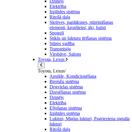
Dzinējs
Elektrība
Izplūdes sistēma
Ritošā daļa
Skrūves, paplāksnes, stiprināšanas
elementi, kronšteini, āķi, balsti
Spoguļi
Stiklu un lukturu tīrīšanas sistēma
Stūres vadība
Transmisija
Virsbūve, Salons
Toyota, Lexus
Toyota, Lexus/
Apsilde, Kondicionēšana
Bremžu sistēma
Degvielas sistēma
Dzesēšanas sistēma
Dzinējs
Elektrība
Eļļošanas sistēma
Izplūdes sistēma
Lukturi, Miglas lukturi, Pagrieziena signāla
lukturi
Ritošā daļa