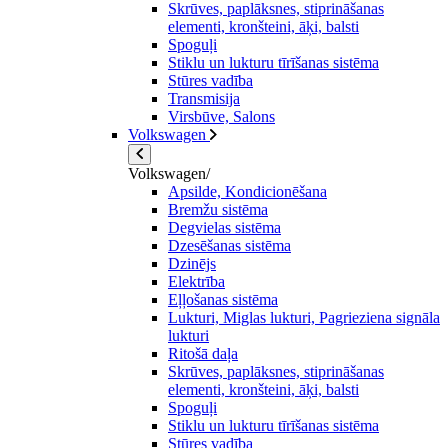
Skrūves, paplāksnes, stiprināšanas
elementi, kronšteini, āķi, balsti
Spoguļi
Stiklu un lukturu tīrīšanas sistēma
Stūres vadība
Transmisija
Virsbūve, Salons
Volkswagen
Volkswagen/
Apsilde, Kondicionēšana
Bremžu sistēma
Degvielas sistēma
Dzesēšanas sistēma
Dzinējs
Elektrība
Eļļošanas sistēma
Lukturi, Miglas lukturi, Pagrieziena signāla
lukturi
Ritošā daļa
Skrūves, paplāksnes, stiprināšanas
elementi, kronšteini, āķi, balsti
Spoguļi
Stiklu un lukturu tīrīšanas sistēma
Stūres vadība