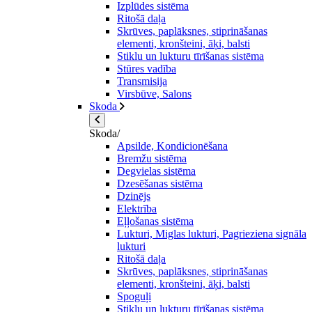
Izplūdes sistēma
Ritošā daļa
Skrūves, paplāksnes, stiprināšanas
elementi, kronšteini, āķi, balsti
Stiklu un lukturu tīrīšanas sistēma
Stūres vadība
Transmisija
Virsbūve, Salons
Skoda
Skoda/
Apsilde, Kondicionēšana
Bremžu sistēma
Degvielas sistēma
Dzesēšanas sistēma
Dzinējs
Elektrība
Eļļošanas sistēma
Lukturi, Miglas lukturi, Pagrieziena signāla
lukturi
Ritošā daļa
Skrūves, paplāksnes, stiprināšanas
elementi, kronšteini, āķi, balsti
Spoguļi
Stiklu un lukturu tīrīšanas sistēma