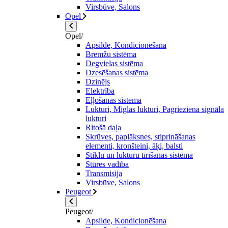
Virsbūve, Salons
Opel
Opel/
Apsilde, Kondicionēšana
Bremžu sistēma
Degvielas sistēma
Dzesēšanas sistēma
Dzinējs
Elektrība
Eļļošanas sistēma
Lukturi, Miglas lukturi, Pagrieziena signāla
lukturi
Ritošā daļa
Skrūves, paplāksnes, stiprināšanas
elementi, kronšteini, āķi, balsti
Stiklu un lukturu tīrīšanas sistēma
Stūres vadība
Transmisija
Virsbūve, Salons
Peugeot
Peugeot/
Apsilde, Kondicionēšana