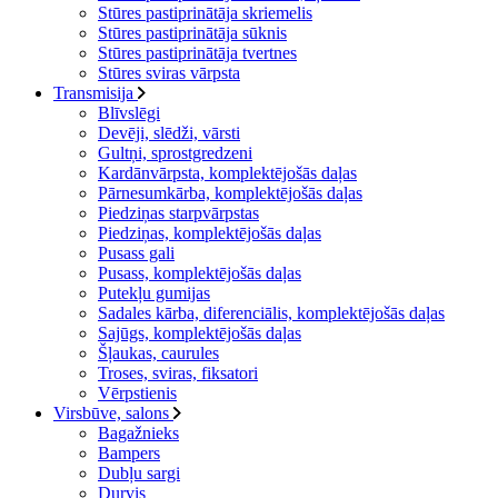
Stūres pastiprinātāja skriemelis
Stūres pastiprinātāja sūknis
Stūres pastiprinātāja tvertnes
Stūres sviras vārpsta
Transmisija
Blīvslēgi
Devēji, slēdži, vārsti
Gultņi, sprostgredzeni
Kardānvārpsta, komplektējošās daļas
Pārnesumkārba, komplektējošās daļas
Piedziņas starpvārpstas
Piedziņas, komplektējošās daļas
Pusass gali
Pusass, komplektējošās daļas
Putekļu gumijas
Sadales kārba, diferenciālis, komplektējošās daļas
Sajūgs, komplektējošās daļas
Šļaukas, caurules
Troses, sviras, fiksatori
Vērpstienis
Virsbūve, salons
Bagažnieks
Bampers
Dubļu sargi
Durvis