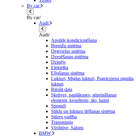
Troses
By car
By car/
Audi
Audi/
Apsilde,kondicionēšana
Bremžu sistēma
Degvielas sistēma
Dzesēšanas sistēma
Dzinējs
Elektrība
Eļļošanas sistēma
Lukturi, Miglas lukturi, Pagrieziena signāla
lukturi
Ritošā daļa
Skrūves, paplāksnes, stiprināšanas
elementi, kronšteini, āķi, balsti
Spoguļi
Stiklu un lukturu tīrīšanas sistēma
Stūres vadība
Transmisija
Virsbūve, Salons
BMW