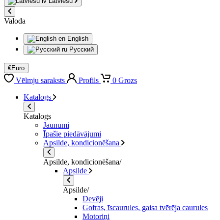
Latviešu
Valoda
English
Русский
€
Euro
Vēlmju saraksts
Profils
0
Grozs
Katalogs
Katalogs
Jaunumi
Īpašie piedāvājumi
Apsilde, kondicionēšana
Apsilde, kondicionēšana/
Apsilde
Apsilde/
Devēji
Gofras, īscaurules, gaisa tvērēja caurules
Motoriņi