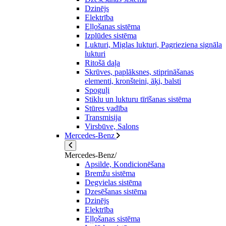
Dzinējs
Elektrība
Eļļošanas sistēma
Izplūdes sistēma
Lukturi, Miglas lukturi, Pagrieziena signāla
lukturi
Ritošā daļa
Skrūves, paplāksnes, stiprināšanas
elementi, kronšteini, āķi, balsti
Spoguļi
Stiklu un lukturu tīrīšanas sistēma
Stūres vadība
Transmisija
Virsbūve, Salons
Mercedes-Benz
Mercedes-Benz/
Apsilde, Kondicionēšana
Bremžu sistēma
Degvielas sistēma
Dzesēšanas sistēma
Dzinējs
Elektrība
Eļļošanas sistēma