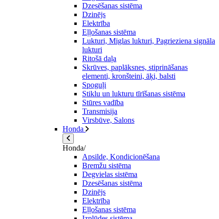
Dzesēšanas sistēma
Dzinējs
Elektrība
Eļļošanas sistēma
Lukturi, Miglas lukturi, Pagrieziena signāla
lukturi
Ritošā daļa
Skrūves, paplāksnes, stiprināšanas
elementi, kronšteini, āķi, balsti
Spoguļi
Stiklu un lukturu tīrīšanas sistēma
Stūres vadība
Transmisija
Virsbūve, Salons
Honda
Honda/
Apsilde, Kondicionēšana
Bremžu sistēma
Degvielas sistēma
Dzesēšanas sistēma
Dzinējs
Elektrība
Eļļošanas sistēma
Izplūdes sistēma