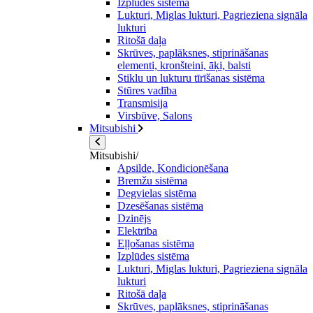
Izplūdes sistēma
Lukturi, Miglas lukturi, Pagrieziena signāla
lukturi
Ritošā daļa
Skrūves, paplāksnes, stiprināšanas
elementi, kronšteini, āķi, balsti
Stiklu un lukturu tīrīšanas sistēma
Stūres vadība
Transmisija
Virsbūve, Salons
Mitsubishi
Mitsubishi/
Apsilde, Kondicionēšana
Bremžu sistēma
Degvielas sistēma
Dzesēšanas sistēma
Dzinējs
Elektrība
Eļļošanas sistēma
Izplūdes sistēma
Lukturi, Miglas lukturi, Pagrieziena signāla
lukturi
Ritošā daļa
Skrūves, paplāksnes, stiprināšanas