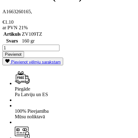
A1663260165,
€1.10
ar PVN 21%
Artikuls
ZV109TZ
Svars
160 gr
Pievienot
Pievienot vēlmju sarakstam
Piegāde
Pa Latviju un ES
100% Pieejamība
Mūsu noliktavā