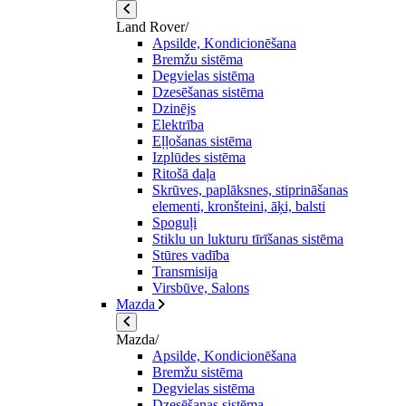
Land Rover/
Apsilde, Kondicionēšana
Bremžu sistēma
Degvielas sistēma
Dzesēšanas sistēma
Dzinējs
Elektrība
Eļļošanas sistēma
Izplūdes sistēma
Ritošā daļa
Skrūves, paplāksnes, stiprināšanas
elementi, kronšteini, āķi, balsti
Spoguļi
Stiklu un lukturu tīrīšanas sistēma
Stūres vadība
Transmisija
Virsbūve, Salons
Mazda
Mazda/
Apsilde, Kondicionēšana
Bremžu sistēma
Degvielas sistēma
Dzesēšanas sistēma