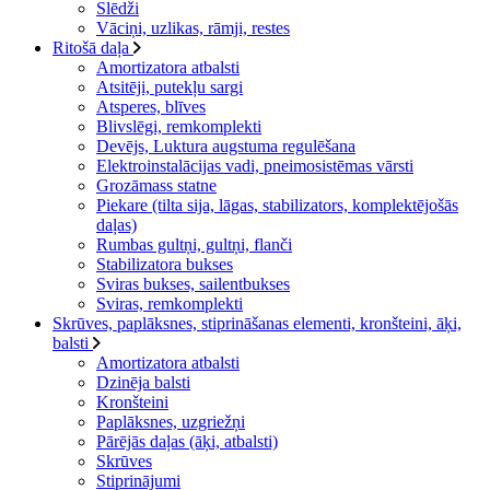
Slēdži
Vāciņi, uzlikas, rāmji, restes
Ritošā daļa
Amortizatora atbalsti
Atsitēji, putekļu sargi
Atsperes, blīves
Blivslēgi, remkomplekti
Devējs, Luktura augstuma regulēšana
Elektroinstalācijas vadi, pneimosistēmas vārsti
Grozāmass statne
Piekare (tilta sija, lāgas, stabilizators, komplektējošās
daļas)
Rumbas gultņi, gultņi, flanči
Stabilizatora bukses
Sviras bukses, sailentbukses
Sviras, remkomplekti
Skrūves, paplāksnes, stiprināšanas elementi, kronšteini, āķi,
balsti
Amortizatora atbalsti
Dzinēja balsti
Kronšteini
Paplāksnes, uzgriežņi
Pārējās daļas (āķi, atbalsti)
Skrūves
Stiprinājumi