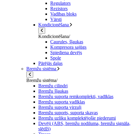
Regulators
Rezistors
Vadības bloks
Vārsti
Kondicionēšana
Kondicionēšana/
Caurules, šļaukas
Kompresora sajūgs
Spiediena devējs
Spole
Pārējās daļas
Bremžu sistēma
Bremžu sistēma/
Bremžu cilindri
Bremžu šļaukas
Bremžu suporta remkomplekti, vadīklas
Bremžu suporta vadīklas
Bremžu suporta virzuļi
Bremžu suports, suporta skavas
Bremžu uzliku komplektējošie piederumi
Devēji (ABS, bremžu nodiluma, bremžu signāla,
slēdži)